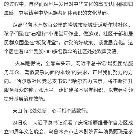
的过程中，自然而然地生发出对中华文化的高度认同感和归
属感，夯实铸牢中华民族共同体意识的文化基础。
距离乌鲁木齐数百公里的塔城市新城街道哈尔墩社区，
孩子们聚在“石榴籽”小课堂写作业、做游戏，社区干部和居
民群众围坐在“板凳课堂”，讲党的好政策、谈发展变化。这
个居住着14个民族3000多名群众的社区处处欢声笑语。
“火车跑得快，全靠车头带。习近平总书记‘增强团结服
务群众、驾驭复杂局面的本领’的要求，正是我们努力的方
向。”哈尔墩社区党总支书记巴哈尔古力表示，将不断提升
服务群众的能力和水平，建好建强基层党组织，以党建引领
提升基层治理效能。
天山南北处处新，心手相牵踏歌行。
24日晚，习近平总书记观看了庆祝新疆维吾尔自治区成
立70周年文艺晚会。乌鲁木齐市艺术剧院青年演员甄珠是参