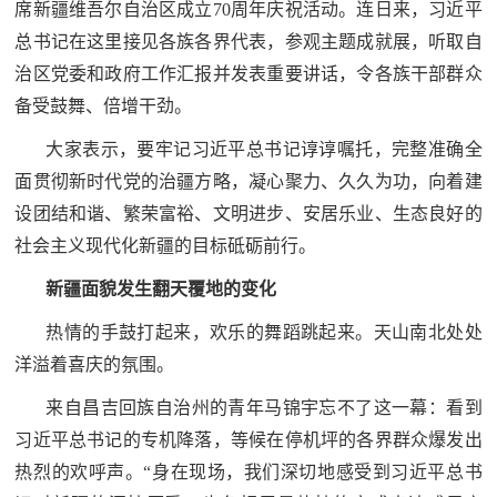
追
席新疆维吾尔自治区成立70周年庆祝活动。连日来，习近平
总书记在这里接见各族各界代表，参观主题成就展，听取自
踪
治区党委和政府工作汇报并发表重要讲话，令各族干部群众
热
国
备受鼓舞、倍增干劲。
点
防
追
大家表示，要牢记习近平总书记谆谆嘱托，完整准确全
踪
面贯彻新时代党的治疆方略，凝心聚力、久久为功，向着建
法
设团结和谐、繁荣富裕、文明进步、安居乐业、生态良好的
规
社会主义现代化新疆的目标砥砺前行。
国
国
新疆面貌发生翻天覆地的变化
防
防
热情的手鼓打起来，欢乐的舞蹈跳起来。天山南北处处
法
洋溢着喜庆的氛围。
规
知
来自昌吉回族自治州的青年马锦宇忘不了这一幕：看到
识
习近平总书记的专机降落，等候在停机坪的各界群众爆发出
国
全
热烈的欢呼声。“身在现场，我们深切地感受到习近平总书
防