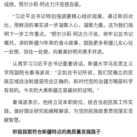
成绩，努尔沙莉·阿达力汗倍感自豪。
防
民
动
“习近平总书记特别强调要精心组织观展，通过新旧对
员
比，用鲜活的事实进一步凝聚人心、凝聚力量。这为我们指
防
明下一步工作重点。”努尔沙莉·阿达力汗说，将牢记总书记
空
嘱托，讲好新疆70年来的奋斗故事，鼓励更多新疆儿女心往
人
国
一处想、劲往一处使，向着美好明天携手并进。
民
认真学习习近平总书记重要讲话，新疆大学马克思主义
防
防
学院副院长秦海波说：“正如总书记所说，我们党确立的民
空
智
族区域自治制度是完全正确的，新时代党的治疆方略是科学
有效的。今天的大美新疆正是最好的证明。”
库
国
秦海波表示，他将立足本职岗位，结合当前民族工作实
英
防
践，做好理论研究和阐释解读，为党的民族政策贯彻落实贡
雄
智
献智慧。
库
模
积极探索符合新疆特点的高质量发展路子