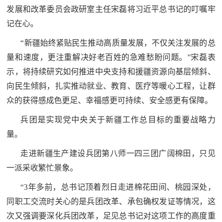
发展和改革委员会政研室主任宋磊将习近平总书记的叮嘱牢
红
关
记在心。
色
于
文
“新疆始终紧贴民生推动高质量发展，不仅关注发展的总
旅
量和速度，更注重解决好老百姓的急难愁盼问题。”宋磊表
我
示，将持续研究如何推进中央支持和援疆资源向基层倾斜、
们
向民生倾斜，扎实推动就业、教育、医疗等暖心工程，让群
众的获得感成色更足、幸福感更可持续、安全感更有保障。
兵团是实现党中央关于新疆工作总目标的重要战略力
量。
走进新疆生产建设兵团第八师一四三团广阔棉田，只见
一派采收繁忙景象。
“3年多前，总书记顶着烈日走进棉花田间、桃园深处，
同职工交流时关心的是兵团改革、承包确权发证等情况，这
次又强调要深化兵团改革，足见总书记对这项工作的高度重