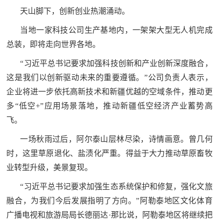
天山脚下，创新创业热潮涌动。
范
英
退
当地一家科技公司生产基地内，一架架大型无人机完成
雄
总装，即将走向世界各地。
役
模
“习近平总书记要求加强科技创新和产业创新深度融合，
范
军
这是我们以创新驱动未来的重要遵循。”公司负责人表示，
企业将进一步依托高新技术和新疆优越的空域条件，推动更
人
多“低空+”应用场景落地，推动新疆低空经济产业蓄势高
风
飞。
一场秋雨过后，阿尔泰山层林尽染，诗情画意。曾几何
采
时，这里草原退化、盐渍化严重。得益于大力推动草原畜牧
退
退
业转型升级，美景复现。
役
役
军
“习近平总书记要求加强生态系统保护和修复，强化文旅
人
融合，为我们今后发展指明了方向。”阿勒泰地区文化体育
军
风
广播电视和旅游局局长德丽达·那比说，阿勒泰地区将继续把