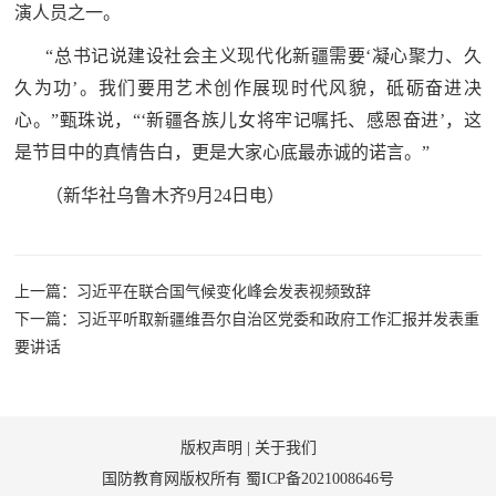
演人员之一。
“总书记说建设社会主义现代化新疆需要‘凝心聚力、久
久为功’。我们要用艺术创作展现时代风貌，砥砺奋进决
心。”甄珠说，“‘新疆各族儿女将牢记嘱托、感恩奋进’，这
是节目中的真情告白，更是大家心底最赤诚的诺言。”
（新华社乌鲁木齐9月24日电）
上一篇：习近平在联合国气候变化峰会发表视频致辞
下一篇：习近平听取新疆维吾尔自治区党委和政府工作汇报并发表重
要讲话
版权声明
|
关于我们
国防教育网版权所有
蜀ICP备2021008646号