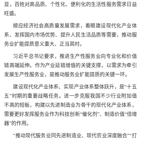
显，百姓对高品质、个性化、便利化的生活性服务需求日益
民
知
旺盛。
识
国
顺应经济社会高质量发展需求，着眼建设现代化产业体
系、发挥国内市场优势、提升人民生活品质等需要，推动服
防
全
务业扩能提质意义重大、正当其时。
子
民
习近平总书记要求，推进生产性服务业向专业化和价值
弟
国
链高端延伸。作为产业延链增值的关键支撑，以需求为牵引
防
发展生产性服务业，是推动服务业扩能提质的关键一环。
兵
子
国
建设现代化产业体系、实现产业体系整体跃升，是“十五
弟
五”时期的重要战略任务。进一步克服我国不少行业附加值
防
兵
不高的短板，构建以先进制造业为骨干的现代化产业体系，
需要更好发挥服务业作为科技创新“催化剂”、制造价值“倍增
动
器”的作用。
员
“推动现代服务业同先进制造业、现代农业深度融合”“打
国
人