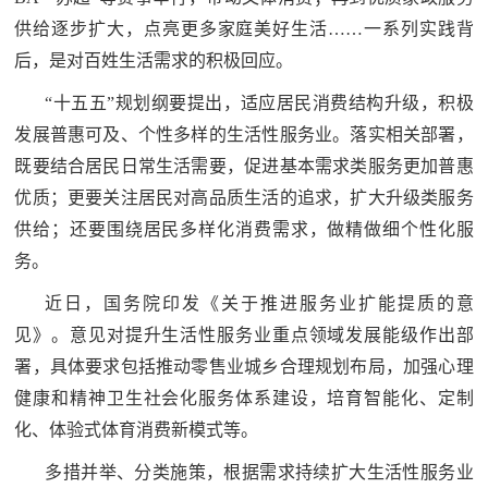
人
采
供给逐步扩大，点亮更多家庭美好生活……一系列实践背
后，是对百姓生活需求的积极回应。
服
“十五五”规划纲要提出，适应居民消费结构升级，积极
务
发展普惠可及、个性多样的生活性服务业。落实相关部署，
退
文
既要结合居民日常生活需要，促进基本需求类服务更加普惠
役
优质；更要关注居民对高品质生活的追求，扩大升级类服务
化
军
供给；还要围绕居民多样化消费需求，做精做细个性化服
人
国
务。
服
防
近日，国务院印发《关于推进服务业扩能提质的意
务
文
见》。意见对提升生活性服务业重点领域发展能级作出部
红
化
署，具体要求包括推动零售业城乡合理规划布局，加强心理
色
国
健康和精神卫生社会化服务体系建设，培育智能化、定制
防
化、体验式体育消费新模式等。
文
多措并举、分类施策，根据需求持续扩大生活性服务业
旅