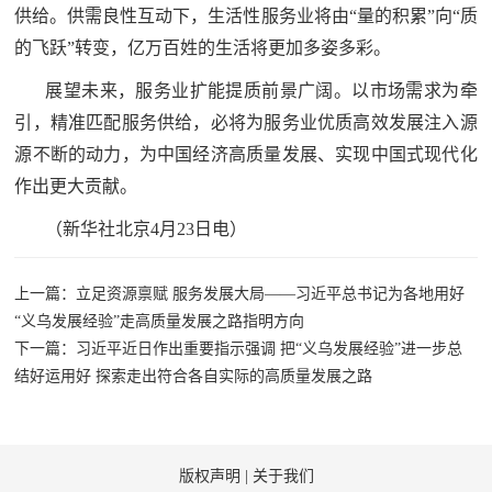
供给。供需良性互动下，生活性服务业将由“量的积累”向“质
红
关
的飞跃”转变，亿万百姓的生活将更加多姿多彩。
色
于
展望未来，服务业扩能提质前景广阔。以市场需求为牵
文
引，精准匹配服务供给，必将为服务业优质高效发展注入源
旅
我
源不断的动力，为中国经济高质量发展、实现中国式现代化
作出更大贡献。
们
（新华社北京4月23日电）
上一篇：立足资源禀赋 服务发展大局——习近平总书记为各地用好
“义乌发展经验”走高质量发展之路指明方向
下一篇：习近平近日作出重要指示强调 把“义乌发展经验”进一步总
结好运用好 探索走出符合各自实际的高质量发展之路
版权声明
|
关于我们