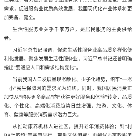
范
需求，促进服务业优质高效发展，我国现代化产业体系将更
英
加完备、健全。
退
雄
生活性服务业关乎千家万户，是居民服务的主要供给
役
模
者。
范
军
习近平总书记强调，促进生活性服务业高品质多样化便
利化发展。聚焦发展生活性服务业，习近平总书记还曾明确
人
指出“要适应人口和需求结构变化”。
风
当前我国人口发展呈现老龄化、少子化趋势，织牢“一老
采
一小”民生保障网的需求尤为迫切。同时，我国居民消费正
退
加快从“购买更多商品”向“获得更好服务和体验”转变，品质
退
役
化、个性化、高端化消费趋势日益增强，旅游、文化、体
役
军
育、健康等服务消费需求潜力巨大。
人
军
从推动康养机器人进社区，提升老年消费体验；到“村
风
BA”“苏超”等赛事举行，带动文体消费；再到优质家政服务