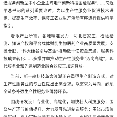
造服务创新型中小企业主阵地”“创新科技金融服务”……习近
防
平总书记的系列重要论述，为以生产性服务业促进技术进
民
动
步、提高生产效率、保障工农业生产活动有序进行提供科学
员
防
指引。
空
着眼产业所需，各地精准发力：河北石家庄，检验检
人
国
测、知识产权和平台载体赋能生物医药产业高质量发展；安
民
徽合肥，“科大硅谷引导基金”撬动数十亿资金集聚，服务科
防
防
技成果转化……多措并举推动生产性服务业“迈向高端”，现
空
代服务业和先进制造业融合效应正加速释放。
智
当前，新一轮科技革命浪潮正在重塑生产制造方式，对
库
生产性服务业的专业性提出更高要求。以需求为导向，必须
国
英
全链条补强生产性服务业薄弱环节。
防
雄
智
围绕研发设计专业化、高端化，加快壮大科技服务；围
库
绕生产环节价值提升，大力发展先进制造服务；围绕市场价
模
值实现，着力提升配套专业服务水平……更好适应全产业链