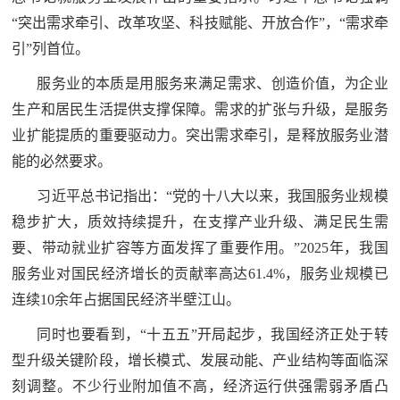
追
“突出需求牵引、改革攻坚、科技赋能、开放合作”，“需求牵
踪
引”列首位。
热
国
服务业的本质是用服务来满足需求、创造价值，为企业
点
生产和居民生活提供支撑保障。需求的扩张与升级，是服务
防
追
业扩能提质的重要驱动力。突出需求牵引，是释放服务业潜
踪
法
能的必然要求。
习近平总书记指出：“党的十八大以来，我国服务业规模
规
国
稳步扩大，质效持续提升，在支撑产业升级、满足民生需
国
防
要、带动就业扩容等方面发挥了重要作用。”2025年，我国
防
法
服务业对国民经济增长的贡献率高达61.4%，服务业规模已
规
连续10余年占据国民经济半壁江山。
知
同时也要看到，“十五五”开局起步，我国经济正处于转
识
型升级关键阶段，增长模式、发展动能、产业结构等面临深
国
全
刻调整。不少行业附加值不高，经济运行供强需弱矛盾凸
防