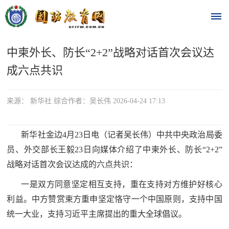
中柬外长、防长“2+2”战略对话首次会议达
首
成六点共识
页
时
来源： 新华社 综合作者：吴长伟 2026-04-24 17:13
政
新华社金边4月23日电（记者吴长伟）中共中央政治局委
要
员、外交部长王毅23日向媒体介绍了中柬外长、防长“2+2”
战略对话首次会议达成的六点共识：
闻
时
热
一是双方同意坚定相互支持，重在支持对方维护好核心
政
利益。中方赞赏柬方重申坚定恪守一个中国原则，支持中国
点
要
统一大业，支持习近平主席提出的重大全球倡议。
闻