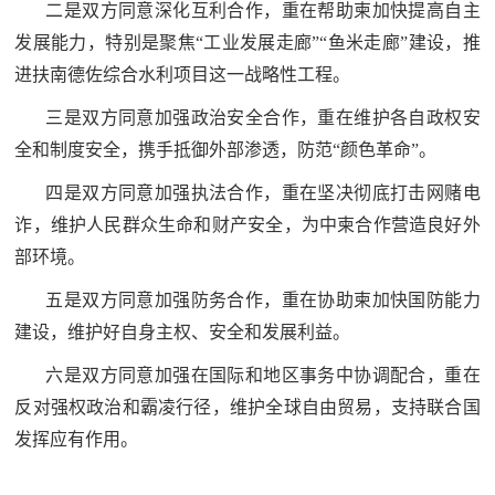
追
二是双方同意深化互利合作，重在帮助柬加快提高自主
发展能力，特别是聚焦“工业发展走廊”“鱼米走廊”建设，推
踪
进扶南德佐综合水利项目这一战略性工程。
热
国
点
三是双方同意加强政治安全合作，重在维护各自政权安
防
追
全和制度安全，携手抵御外部渗透，防范“颜色革命”。
踪
法
四是双方同意加强执法合作，重在坚决彻底打击网赌电
诈，维护人民群众生命和财产安全，为中柬合作营造良好外
规
部环境。
国
国
五是双方同意加强防务合作，重在协助柬加快国防能力
防
防
建设，维护好自身主权、安全和发展利益。
法
规
六是双方同意加强在国际和地区事务中协调配合，重在
知
反对强权政治和霸凌行径，维护全球自由贸易，支持联合国
识
发挥应有作用。
国
全
防