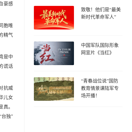
自豪感
致敬！他们是“最美
新时代革命军人”
同胞唯
的精气
中国军队国际形象
网宣片《当红》
湾是中
的谎话
“青春战位说”国防
对抗威
教育情景课陆军专
场开播！
华儿女
是真。
台独”