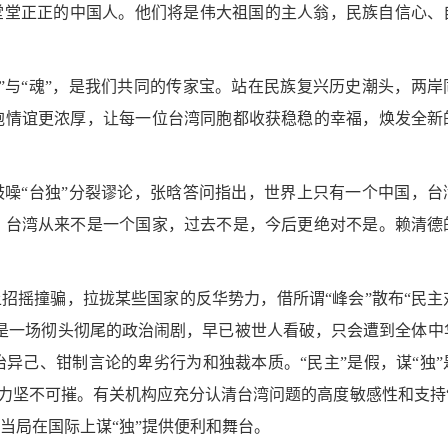
堂堂正正的中国人。他们将是伟大祖国的主人翁，民族自信心、
”与“魂”，是我们共同的传家宝。站在民族复兴历史潮头，两岸
胞情谊更浓厚，让每一位台湾同胞都收获稳稳的幸福，焕发全新
鼓噪“台独”分裂谬论，张晗答问指出，世界上只有一个中国，台
。台湾从来不是一个国家，过去不是，今后更绝对不是。赖清德
上招摇撞骗，拉拢某些国家的反华势力，借所谓“峰会”散布“民主
是一场彻头彻尾的政治闹剧，早已被世人看破，只会遭到全体中
异己、钳制言论的卑劣行为和独裁本质。“民主”是假，谋“独”
能力坚不可摧。有关机构应充分认清台湾问题的高度敏感性和支持“
当局在国际上谋“独”提供便利和舞台。