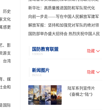
性进展——学习贯彻习主席在中共中央政
新华社：高质量推进国防和军队现代化
、历史
治局第二十七次集体学习时的重要讲话
向前一步走——写在中国人民解放军建军
家文化
99周年之际
解放军报：坚持和加强党对军队的绝对领
属感更
导 高质量推进国防和军队现代化
国防部举办盛大招待会 热烈庆祝中国人民
解放军建军99周年
艺、影
国防教育联盟
隐藏
资源支
VIDEOS
，台湾
新闻图片
隐藏
IMAGE
育、媒
社会和
陆军系列宣传片
《奋楫之“陆”》
是国际