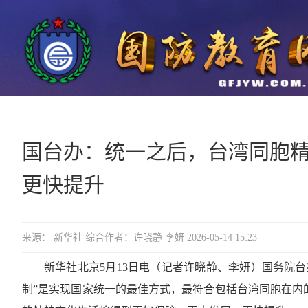
国台办：统一之后，台湾同胞
更快提升
来源： 新华社 综合作者：许晓静 李妍 2026-05-14 15:23
新华社北京5月13日电（记者许晓静、李妍）国务院
制”是实现国家统一的最佳方式，最符合包括台湾同胞在内