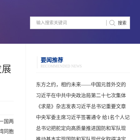
要闻推荐
发展
RECOMMENDED NEWS
东方之约，相约未来——中国元首外交的
世界情怀与大国气派
习近平在中共中央政治局第二十七次集体
学习时强调 强化政治引领 深化创新发展 高
《求是》杂志发表习近平总书记重要文章
质量推进国防和军队现代化
中央军委主席习近平签署通令 给1名个人记
一国两
功
总书记把舵定向高质量推进国防和军队现
湾同胞
代化
推动基本实现国防和军队现代化取得决定