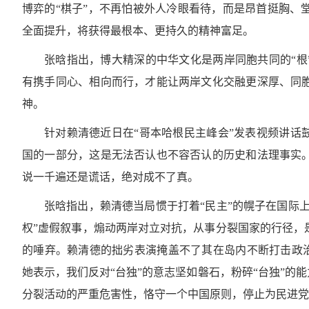
博弈的“棋子”，不再怕被外人冷眼看待，而是昂首挺胸、
全面提升，将获得最根本、更持久的精神富足。
张晗指出，博大精深的中华文化是两岸同胞共同的“根
有携手同心、相向而行，才能让两岸文化交融更深厚、同
神。
针对赖清德近日在“哥本哈根民主峰会”发表视频讲话
国的一部分，这是无法否认也不容否认的历史和法理事实
说一千遍还是谎话，绝对成不了真。
张晗指出，赖清德当局惯于打着“民主”的幌子在国际
权”虚假叙事，煽动两岸对立对抗，从事分裂国家的行径，
的唾弃。赖清德的拙劣表演掩盖不了其在岛内不断打击政治
她表示，我们反对“台独”的意志坚如磐石，粉碎“台独”的
分裂活动的严重危害性，恪守一个中国原则，停止为民进党