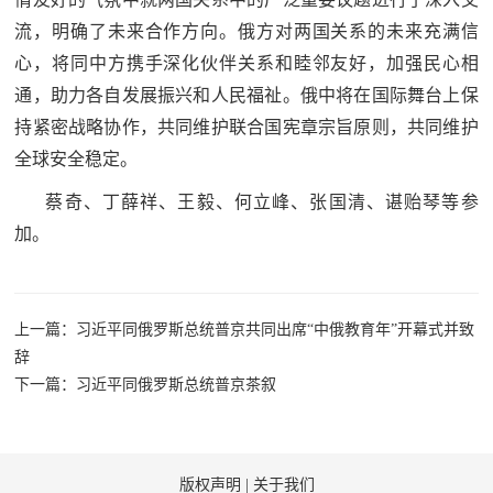
人
采
流，明确了未来合作方向。俄方对两国关系的未来充满信
心，将同中方携手深化伙伴关系和睦邻友好，加强民心相
服
通，助力各自发展振兴和人民福祉。俄中将在国际舞台上保
务
持紧密战略协作，共同维护联合国宪章宗旨原则，共同维护
退
文
全球安全稳定。
役
蔡奇、丁薛祥、王毅、何立峰、张国清、谌贻琴等参
化
军
加。
人
国
服
防
务
文
上一篇：习近平同俄罗斯总统普京共同出席“中俄教育年”开幕式并致
红
辞
化
下一篇：习近平同俄罗斯总统普京茶叙
色
国
防
文
版权声明
|
关于我们
旅