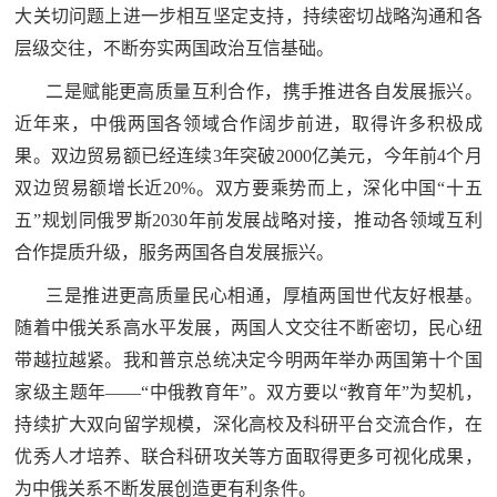
大关切问题上进一步相互坚定支持，持续密切战略沟通和各
防
民
层级交往，不断夯实两国政治互信基础。
动
员
二是赋能更高质量互利合作，携手推进各自发展振兴。
防
近年来，中俄两国各领域合作阔步前进，取得许多积极成
空
果。双边贸易额已经连续3年突破2000亿美元，今年前4个月
人
国
双边贸易额增长近20%。双方要乘势而上，深化中国“十五
民
五”规划同俄罗斯2030年前发展战略对接，推动各领域互利
防
防
合作提质升级，服务两国各自发展振兴。
空
智
三是推进更高质量民心相通，厚植两国世代友好根基。
随着中俄关系高水平发展，两国人文交往不断密切，民心纽
库
带越拉越紧。我和普京总统决定今明两年举办两国第十个国
国
英
家级主题年——“中俄教育年”。双方要以“教育年”为契机，
防
持续扩大双向留学规模，深化高校及科研平台交流合作，在
雄
智
优秀人才培养、联合科研攻关等方面取得更多可视化成果，
库
模
为中俄关系不断发展创造更有利条件。