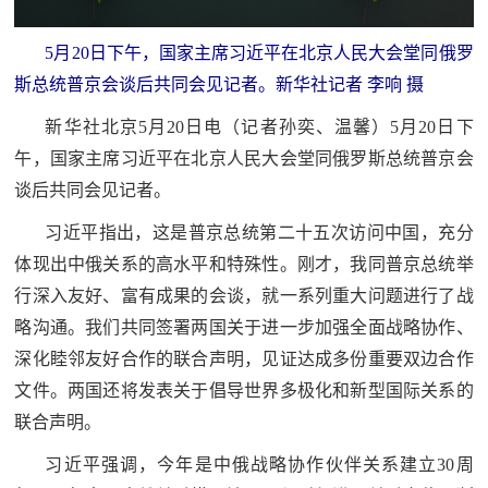
追
5月20日下午，国家主席习近平在北京人民大会堂同俄罗
踪
热
斯总统普京会谈后共同会见记者。新华社记者 李响 摄
国
点
新华社北京5月20日电（记者孙奕、温馨）5月20日下
防
追
午，国家主席习近平在北京人民大会堂同俄罗斯总统普京会
踪
法
谈后共同会见记者。
习近平指出，这是普京总统第二十五次访问中国，充分
规
体现出中俄关系的高水平和特殊性。刚才，我同普京总统举
国
国
行深入友好、富有成果的会谈，就一系列重大问题进行了战
防
防
略沟通。我们共同签署两国关于进一步加强全面战略协作、
法
深化睦邻友好合作的联合声明，见证达成多份重要双边合作
规
知
文件。两国还将发表关于倡导世界多极化和新型国际关系的
联合声明。
识
国
全
习近平强调，今年是中俄战略协作伙伴关系建立30周
防