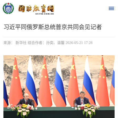
习近平同俄罗斯总统普京共同会见记者
首
页
来源： 新华社 综合作者：孙奕、温馨 2026-05-21 17:28
时
政
要
闻
时
热
政
点
要
闻