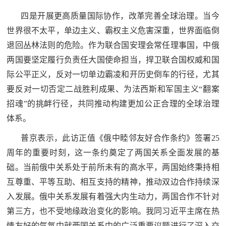
范
四是开展更高质量国际协作，改革完善全球治理。当今
英
退
世界很不太平，单边主义、霸权主义危害深重，世界面临倒
雄
退回丛林法则的危险。作为联合国安理会常任理事国，中俄
役
模
两国要坚定履行负责任大国使命担当，捍卫联合国权威和国
范
际公平正义，反对一切单边霸凌和开历史倒车的行径，尤其
军
要反对一切否定二战胜利成果、为法西斯和军国主义“翻案
人
招魂”的挑衅行径，共同推动构建更加公正合理的全球治理
体系。
风
普京表示，此访正值《俄中睦邻友好合作条约》签署25
采
周年的重要时刻，这一条约奠定了两国关系全面发展的基
退
退
础。当前俄中关系处于前所未有的高水平，两国始终秉持相
役
互尊重、平等互助、相互支持的精神，推动双边合作持续深
役
军
入发展。俄中关系发展有着强大内生动力，两国合作不针对
人
军
第三方，也不受地缘政治变化的影响。我同习近平主席在热
风
情友好的气氛中就两国关系中的广泛重要议题进行了深入交