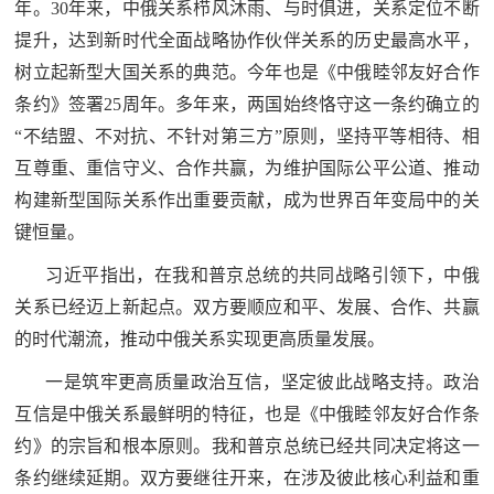
年。30年来，中俄关系栉风沐雨、与时俱进，关系定位不断
民
知
提升，达到新时代全面战略协作伙伴关系的历史最高水平，
识
树立起新型大国关系的典范。今年也是《中俄睦邻友好合作
国
条约》签署25周年。多年来，两国始终恪守这一条约确立的
防
“不结盟、不对抗、不针对第三方”原则，坚持平等相待、相
全
子
互尊重、重信守义、合作共赢，为维护国际公平公道、推动
民
构建新型国际关系作出重要贡献，成为世界百年变局中的关
弟
国
键恒量。
防
兵
习近平指出，在我和普京总统的共同战略引领下，中俄
子
国
关系已经迈上新起点。双方要顺应和平、发展、合作、共赢
弟
的时代潮流，推动中俄关系实现更高质量发展。
防
兵
一是筑牢更高质量政治互信，坚定彼此战略支持。政治
动
互信是中俄关系最鲜明的特征，也是《中俄睦邻友好合作条
约》的宗旨和根本原则。我和普京总统已经共同决定将这一
员
条约继续延期。双方要继往开来，在涉及彼此核心利益和重
国
人