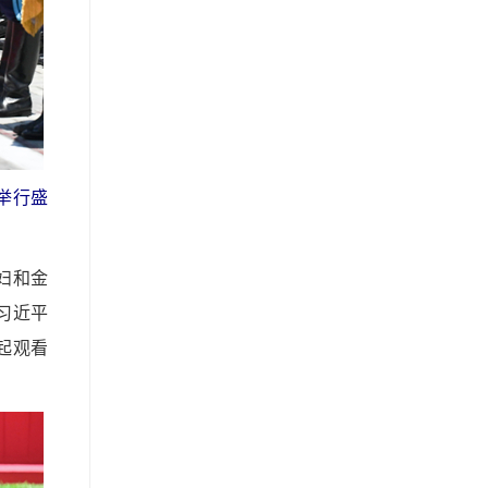
举行盛
妇和金
习近平
起观看