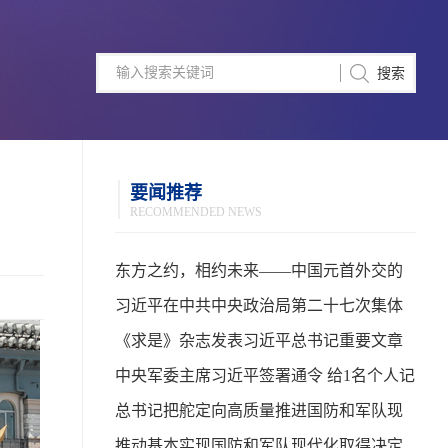
要闻推荐
RECOMMENDED NEWS
东方之约，相约未来——中国元首外交的
世界情怀与大国气派
习近平在中共中央政治局第二十七次集体
学习时强调 强化政治引领 深化创新发展 高
《求是》杂志发表习近平总书记重要文章
质量推进国防和军队现代化
中央军委主席习近平签署通令 给1名个人记
功
总书记把舵定向高质量推进国防和军队现
代化
推动基本实现国防和军队现代化取得决定