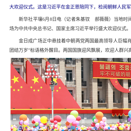
大欢迎仪式。这是习近平在金正恩陪同下，检阅朝鲜人民军
新华社平壤6月8日电（记者朱基钗 郝薇薇）当地时
场为中共中央总书记、国家主席习近平举行盛大欢迎仪式。
金日成广场正中悬挂着中朝两党两国最高领导人巨幅肖
团结万岁”标语格外醒目。两国国旗迎风飘展，欢迎人群兴