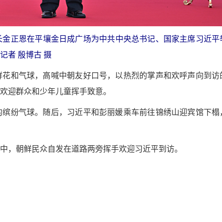
长金正恩在平壤金日成广场为中共中央总书记、国家主席习近平
者 殷博古 摄
鲜花和气球，高喊中朝友好口号，以热烈的掌声和欢呼声向到访
欢迎群众和少年儿童挥手致意。
的缤纷气球。随后，习近平和彭丽媛乘车前往锦绣山迎宾馆下榻
途中，朝鲜民众自发在道路两旁挥手欢迎习近平到访。