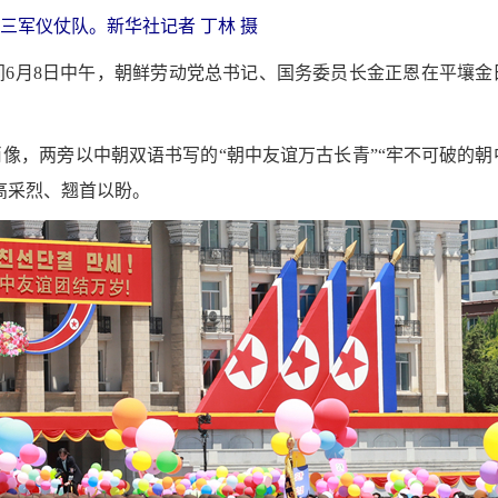
三军仪仗队。新华社记者 丁林 摄
间6月8日中午，朝鲜劳动党总书记、国务委员长金正恩在平壤金
像，两旁以中朝双语书写的“朝中友谊万古长青”“牢不可破的朝
高采烈、翘首以盼。