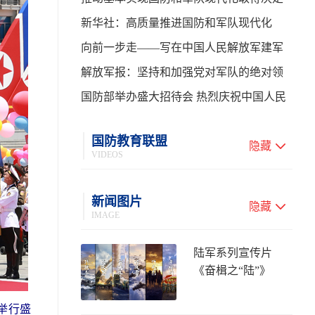
性进展——学习贯彻习主席在中共中央政
新华社：高质量推进国防和军队现代化
治局第二十七次集体学习时的重要讲话
向前一步走——写在中国人民解放军建军
99周年之际
解放军报：坚持和加强党对军队的绝对领
导 高质量推进国防和军队现代化
国防部举办盛大招待会 热烈庆祝中国人民
解放军建军99周年
国防教育联盟
隐藏
VIDEOS
新闻图片
隐藏
IMAGE
陆军系列宣传片
《奋楫之“陆”》
举行盛