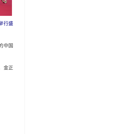
举行盛
的中国
，金正