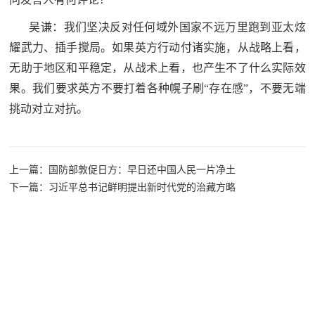
追
吴谦：我们坚决反对任何域外国家不远万里跑到亚太炫
踪
耀武力、插手搅局。如果英方行动付诸实施，从战略上看，
热
国
无助于地区和平稳定，从战术上看，也产生不了什么实际效
点
果。我们要求英方不要打着各种幌子刷“存在感”，不要无端
防
追
挑动对立对抗。
踪
法
规
上一篇：国防部敦促日方：早日还中国人民一片净土
国
国
下一篇：习近平总书记鲜明提出新时代党的治藏方略
防
防
法
规
知
识
国
全
防