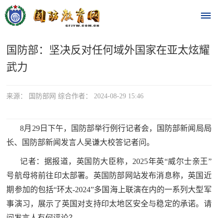
国防部：坚决反对任何域外国家在亚太炫耀
首
武力
页
时
来源： 国防部网 综合作者： 2024-08-29 15:46
政
8月29日下午，国防部举行例行记者会，国防部新闻局局
要
长、国防部新闻发言人吴谦大校答记者问。
闻
记者：据报道，英国防大臣称，2025年英“威尔士亲王”
时
热
号航母将前往印太部署。英国防部网站发布消息称，英国近
政
期参加的包括“环太-2024”多国海上联演在内的一系列大型军
点
要
事演习，展示了英国对支持印太地区安全与稳定的承诺。请
闻
问发言人有何评论？