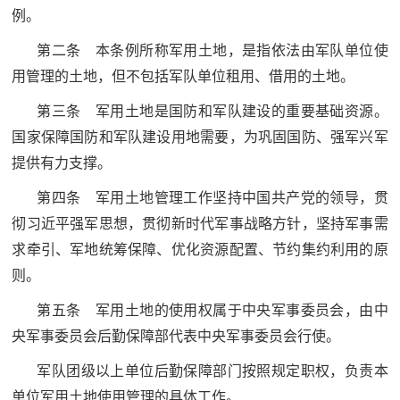
追
例。
踪
第二条 本条例所称军用土地，是指依法由军队单位使
热
国
用管理的土地，但不包括军队单位租用、借用的土地。
点
第三条 军用土地是国防和军队建设的重要基础资源。
防
追
国家保障国防和军队建设用地需要，为巩固国防、强军兴军
踪
法
提供有力支撑。
规
第四条 军用土地管理工作坚持中国共产党的领导，贯
国
彻习近平强军思想，贯彻新时代军事战略方针，坚持军事需
国
防
求牵引、军地统筹保障、优化资源配置、节约集约利用的原
防
法
则。
规
知
第五条 军用土地的使用权属于中央军事委员会，由中
央军事委员会后勤保障部代表中央军事委员会行使。
识
国
军队团级以上单位后勤保障部门按照规定职权，负责本
全
单位军用土地使用管理的具体工作。
防