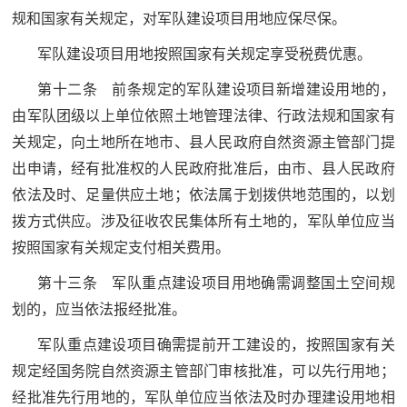
人
采
规和国家有关规定，对军队建设项目用地应保尽保。
服
军队建设项目用地按照国家有关规定享受税费优惠。
第十二条 前条规定的军队建设项目新增建设用地的，
务
由军队团级以上单位依照土地管理法律、行政法规和国家有
退
文
关规定，向土地所在地市、县人民政府自然资源主管部门提
役
化
出申请，经有批准权的人民政府批准后，由市、县人民政府
军
依法及时、足量供应土地；依法属于划拨供地范围的，以划
人
国
拨方式供应。涉及征收农民集体所有土地的，军队单位应当
服
按照国家有关规定支付相关费用。
防
务
文
红
第十三条 军队重点建设项目用地确需调整国土空间规
化
划的，应当依法报经批准。
色
国
军队重点建设项目确需提前开工建设的，按照国家有关
防
文
规定经国务院自然资源主管部门审核批准，可以先行用地；
经批准先行用地的，军队单位应当依法及时办理建设用地相
旅