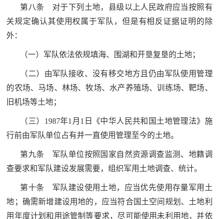
第八条 对于下列土地，县级以上人民政府应当按照有
防
民
关规定确认其使用权属于军队，但是有相反证据证明的除
动
外：
员
防
（一）军队依法依规填海、围湖和开垦复垦的土地；
空
（二）由军队接收、没有移交地方且仍由军队使用管理
人
国
的农场、马场、林场、牧场、水产养殖场、训练场、靶场、
民
旧机场等土地；
防
防
空
（三）1987年1月1日《中华人民共和国土地管理法》施
智
行前由军队单位占有并一直使用管理至今的土地。
库
第九条 军队单位按照国家自然资源调查监测、地籍调
国
英
查要求和军队建设发展需要，组织军用土地调查、统计。
防
雄
第十条 军队建设使用土地，应当优先使用存量军用土
智
地；确需新增建设用地的，应当符合国土空间规划、土地利
库
模
用年度计划和用途管制等要求，尽可能使用未利用地，并依