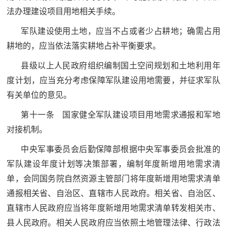
法办理建设项目用地相关手续。
范
英
退
军队建设使用土地，应当不占或者少占耕地；确需占用
雄
耕地的，应当依法落实耕地占补平衡要求。
役
模
县级以上人民政府组织编制国土空间规划和土地利用年
范
军
度计划，应当充分考虑保障军队建设用地需要，并征求军队
有关单位的意见。
人
第十一条 国家健全军队建设项目用地需求通报和军地
风
对接机制。
采
中央军事委员会后勤保障部根据中央军事委员会批准的
退
退
军队建设年度计划等决策部署，编制年度新增用地需求清
役
单，会同国务院自然资源主管部门将年度新增用地需求清单
役
军
通报相关省、自治区、直辖市人民政府。相关省、自治区、
人
直辖市人民政府应当将年度新增用地需求清单转发相关市、
军
风
县人民政府。相关人民政府应当依照土地管理法律、行政法