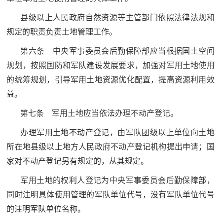
民
知
县级以上人民政府自然资源等主管部门依照法律法规和
识
规定的职责负责土地管理工作。
国
第六条 中央军事委员会后勤保障部应当根据国土空间
防
规划，按照国防和军队建设发展要求，加强对军用土地使用
全
子
的统筹规划，引导军用土地资源优化配置，提高资源利用效
民
益。
弟
国
防
第七条 军用土地应当依法办理不动产登记。
兵
子
办理军用土地不动产登记，由军队团级以上单位向土地
国
弟
所在地县级以上地方人民政府不动产登记机构提出申请；国
防
兵
家对不动产登记另有规定的，从其规定。
动
军用土地的权利人登记为中央军事委员会后勤保障部，
同时注明具体使用管理的军队单位代号，没有军队单位代号
员
的注明军队单位名称。
国
人