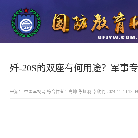
歼-20S的双座有何用途？军事
来源： 中国军视网 综合作者：高坤 陈虹羽 李欣侗 2024-11-13 19:39