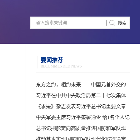
要闻推荐
RECOMMENDED NEWS
东方之约，相约未来——中国元首外交的
世界情怀与大国气派
习近平在中共中央政治局第二十七次集体
学习时强调 强化政治引领 深化创新发展 高
《求是》杂志发表习近平总书记重要文章
质量推进国防和军队现代化
中央军委主席习近平签署通令 给1名个人记
功
总书记把舵定向高质量推进国防和军队现
代化
推动基本实现国防和军队现代化取得决定