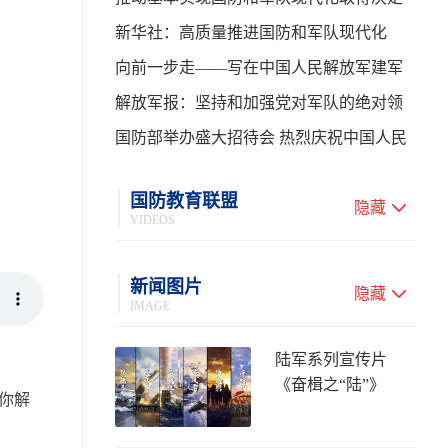
性进展——学习贯彻习主席在中共中央政
新华社：高质量推进国防和军队现代化
治局第二十七次集体学习时的重要讲话
向前一步走——写在中国人民解放军建军
99周年之际
解放军报：坚持和加强党对军队的绝对领
导 高质量推进国防和军队现代化
国防部举办盛大招待会 热烈庆祝中国人民
解放军建军99周年
国防教育联盟
隐藏
VIDEOS
新闻图片
隐藏
IMAGE
陆军系列宣传片
《奋楫之“陆”》
你解