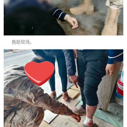
人
采
服
务
退
文
救助现场。
役
化
军
人
国
服
防
务
文
红
化
色
国
防
文
旅