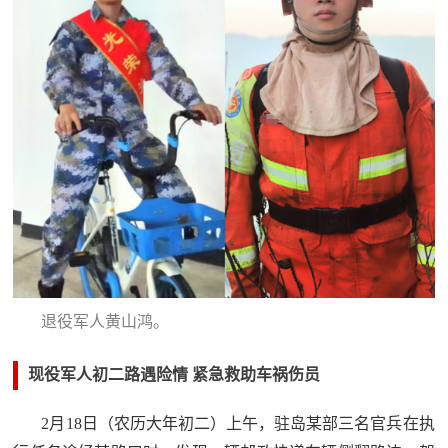
防
民
动
员
防
空
人
国
民
防
防
空
智
库
退役军人黄山鸿。
国
英
防
现役军人初二路遇险情 紧急救助车祸伤员
雄
智
库
2月18日（农历大年初二）上午，驻岛某部三名官兵在执
模