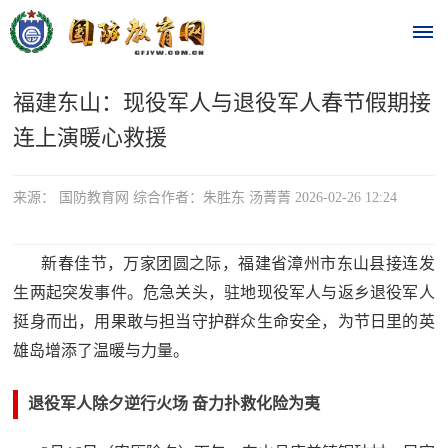
福建东山：现役军人与退役军人春节假期接
首
连上演暖心救援
页
时
来源： 国防教育网 综合作者：朱胜东 汤菁菁 2026-02-26 12:24
政
新春佳节，万家团圆之际，福建省漳州市东山县接连发
要
生两起突发事件。危急关头，驻地现役军人与返乡退役军人
挺身而出，
用果敢与担当守护群众生命安全，
为节日里的英
闻
时
雄岛增添了温暖与力量。
热
政
退役军人除夕逆行火场 奋力扑救化险为夷
点
要
闻