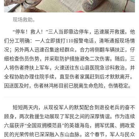
红
关
色
现场救助。
于
文
“停车！救人！”三人当即靠边停车，迅速展开救援。他
旅
我
们分工明确：一人立即拨打110报警电话，清晰通报现场情
况；另外两人迅速召集途经群众，合力将侧翻车辆扶正，仔
们
细检查伤员伤势，并采取防护措施避免二次伤害。随后，三
人将伤者搀扶上军车，火速送往东山县医院急诊科救治，并
全程协助办理住院手续，直至伤者家属赶到后才默默离开。
因送医及时，伤者林鸿彬目前已脱离生命危险，伤情稳定。
短短两天内，从现役军人的默契配合到退役老兵的奋不
顾身，两次救援生动展现了军民之间的深厚情谊。作为连续
六届获评“全国双拥模范县”的英雄海岛，拥军优属、拥政爱
民的光荣传统已深深融入东山血脉。这个春节，军人与民众