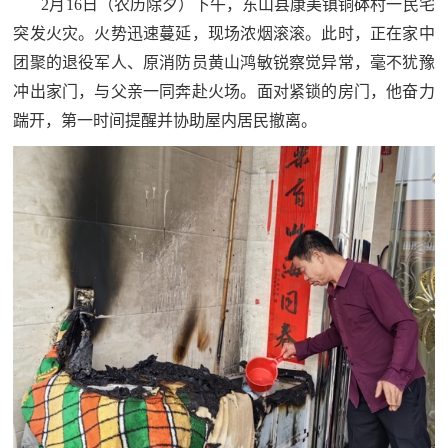
追
2月16日（农历除夕）下午，东山县康美镇铜砵村一民宅
突发火灾。火势迅速蔓延，现场浓烟滚滚。此时，正在家中
踪
团聚的退役军人、原消防员黄山鸿敏锐察觉异常，毫不犹豫
热
国
冲出家门，与父亲一同奔赴火场。面对紧锁的房门，他奋力
点
踹开，第一时间提醒并协助屋内居民撤离。
防
追
踪
法
规
国
国
防
防
法
规
知
识
国
全
防