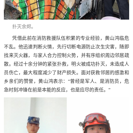
民
知
识
国
扑灭余烬。
防
凭借此前在消防救援队伍积累的专业经验，黄山鸿临危
全
子
不乱。他迅速判断火情，先行切断电源防止次生灾害，随即
民
找来灭火器，与家人合力控制火势，并有序组织周边邻居疏
弟
国
散。经过十余分钟的紧张扑救，明火被成功扑灭，未造成人
防
兵
员伤亡，最大程度减少了财产损失。面对获救邻居的感激和
子
国
乡亲们的赞誉，黄山鸿表示：“曾经是军人、是消防员，危
弟
急时刻冲锋在前是本能的反应，也是应尽的责任。”
防
兵
动
员
国
人