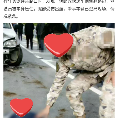
行任务途经某路口时，发现一辆邮政快递车辆侧翻路边，驾
范
驶员被车身压住，腿部受伤出血，肇事车辆已逃离现场，情
英
退
况紧急。
雄
役
模
范
军
人
风
采
退
退
役
役
军
人
军
风