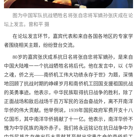
图为中国军队抗战牺牲名将张自忠将军嫡孙张庆成在论
坛上发言。曾和平 摄
在论坛发言环节，嘉宾代表和来自各国各地区的专家学
者围绕相关主题，纷纷登台交流。
80岁的嘉宾张庆成系抗日名将张自忠将军嫡孙，是来自
中国大陆唯一一个抗战牺牲名将后代。他在发言中，以《华
之魂，侨之光——南侨机工伟大功绩永存于世》为题，深情
地回顾了抗战时期的峥嵘岁月和南侨机工回国支援祖国抗战
的英勇事迹。他表示，中华民族取得抗日战争的胜利，除了
正面战场和敌后战场千百万军民的浴血奋战外，离不开南洋
华侨的伟大贡献。他举例说，1939年国民政府军费开支十八
亿国币，其中南洋华侨捐献了十一亿。他表示，南洋华侨不
愧为中华民族的海外赤子。我们将永远铭记在抗日战争中为
中华民族生存做出巨大贡献甚至献出宝贵生命的南侨机工