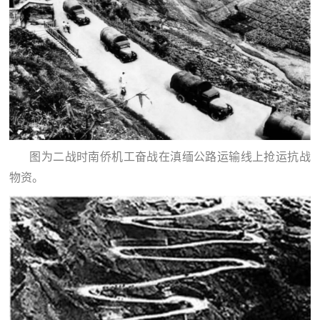
范
英
退
雄
役
模
范
军
人
图为二战时南侨机工奋战在滇缅公路运输线上抢运抗战
风
物资。
采
退
退
役
役
军
人
军
风