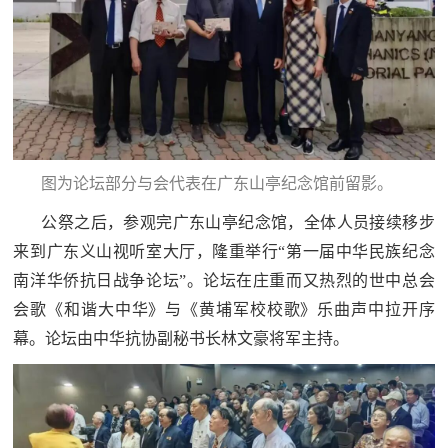
图为论坛部分与会代表在广东山亭纪念馆前留影。
公祭之后，参观完广东山亭纪念馆，全体人员接续移步
来到广东义山视听室大厅，隆重举行“第一届中华民族纪念
南洋华侨抗日战争论坛”。论坛在庄重而又热烈的世中总会
会歌《和谐大中华》与《黄埔军校校歌》乐曲声中拉开序
幕。论坛由中华抗协副秘书长林文豪将军主持。