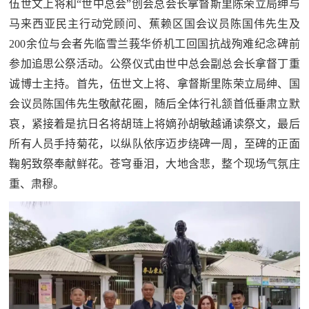
伍世文上将和“世中总会”创会总会长拿督斯里陈荣立局绅与
马来西亚民主行动党顾问、蕉赖区国会议员陈国伟先生及
200余位与会者先临雪兰莪华侨机工回国抗战殉难纪念碑前
参加追思公祭活动。公祭仪式由世中总会副总会长拿督丁重
诚博士主持。首先，伍世文上将、拿督斯里陈荣立局绅、国
会议员陈国伟先生敬献花圈，随后全体行礼颔首低垂肃立默
哀，紧接着是抗日名将胡琏上将嫡孙胡敏越诵读祭文，最后
所有人员手持菊花，以纵队依序迈步绕碑一周，至碑的正面
鞠躬致祭奉献鲜花。苍穹垂泪，大地含悲，整个现场气氛庄
重、肃穆。