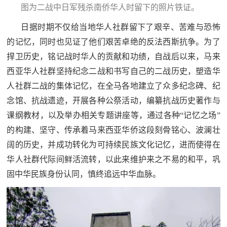
图为二战中日军残杀南侨华人时留下的照片铁证。
日据时期不仅给当地华人社群留下了艰辛、苦难与恐怖
的记忆，同时也见证了他们艰苦卓绝的反法西斯抗争。为了
捍卫历史，铭记战时华人的贡献和功绩，自战后以来，马来
西亚华人社群坚持纪念二战和书写自己的二战历史，塑造华
人社群二战的集体记忆，在全马各地建立了众多纪念碑、纪
念馆、抗战遗迹，开展各种公祭活动，编纂抗战历史著作与
课纲教材，以及举办相关专题讲座等，通过各种“记忆之场”
的构建、坚守、传承着马来西亚华侨这段刻骨铭心、波澜壮
阔的历史，并成功转化为可持续民族文化记忆，进而使得在
华人社群代际间鲜活流转，以此来维护来之不易的和平，巩
固中华民族身份认同，慎终追远中华血脉。