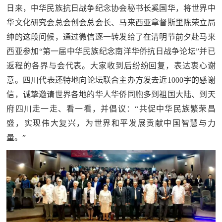
追
日来，中华民族抗日战争纪念协会秘书长奚国华，将世界中
华文化研究会总会创会总会长、马来西亚拿督斯里陈荣立局
踪
热
绅的这段问候，通过微信逐一转发给了在清明节前夕赴马来
国
点
西亚参加“第一届中华民族纪念南洋华侨抗日战争论坛”并已
防
返程的各界与会代表。大家收到后纷纷回复，表达衷心谢
追
意。四川代表还特地向论坛联合主办方发去近1000字的感谢
踪
法
信，诚挚邀请世界各地的华人华侨同胞多到祖国大陆、到天
府四川走一走、看一看，并倡议：“共促中华民族繁荣昌
规
国
盛，实现伟大复兴，为世界和平发展贡献中国智慧与力
国
防
量。”
防
法
规
知
识
国
全
防