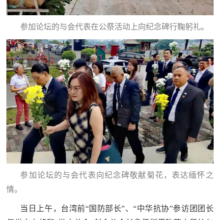
参加论坛的与会代表在公祭活动上向纪念碑行鞠躬礼。
参加论坛的与会代表向纪念碑敬献菊花，表达缅怀之
情。
当日上午，台湾前“国防部长”、“中华抗协”参访团团长