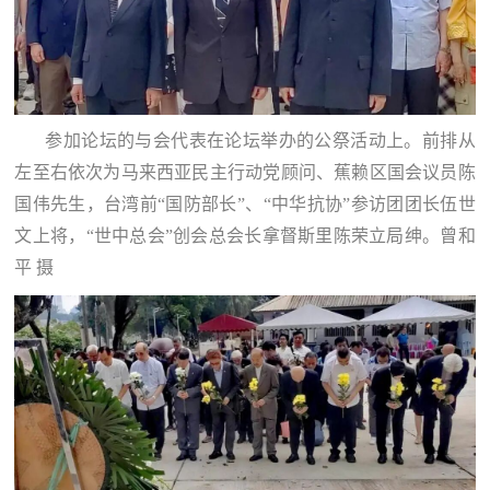
参加论坛的与会代表在论坛举办的公祭活动上。前排从
左至右依次为马来西亚民主行动党顾问、蕉赖区国会议员陈
国伟先生，台湾前“国防部长”、“中华抗协”参访团团长伍世
文上将，“世中总会”创会总会长拿督斯里陈荣立局绅。曾和
平 摄