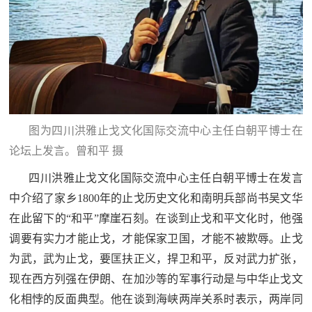
图为四川洪雅止戈文化国际交流中心主任白朝平博士在
论坛上发言。曾和平 摄
四川洪雅止戈文化国际交流中心主任白朝平博士在发言
中介绍了家乡1800年的止戈历史文化和南明兵部尚书吴文华
在此留下的“和平”摩崖石刻。在谈到止戈和平文化时，他强
调要有实力才能止戈，才能保家卫国，才能不被欺辱。止戈
为武，武为止戈，要匡扶正义，捍卫和平，反对武力扩张，
现在西方列强在伊朗、在加沙等的军事行动是与中华止戈文
化相悖的反面典型。他在谈到海峡两岸关系时表示，两岸同