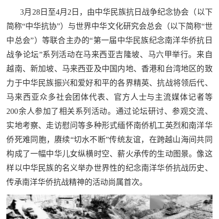
防
3月28日至4月2日，由中华民族抗日战争纪念协会（以下
民
动
简称“中华抗协”）与世界中华文化研究会总会（以下简称“世
员
中总会”）等联合主办的“第一届中华民族纪念南洋华侨抗日
防
战争论坛”系列活动在马来西亚吉隆坡、马六甲举行。来自
空
越南、新加坡、马来西亚及中国内地、香港和台湾地区的致
人
国
力于中华民族振兴和爱好和平的各界精英、抗战将领后代、
民
马来西亚众多社会团体代表、官方人士与主流媒体记者等
防
防
200余人参加了相关系列活动。通过论坛研讨、参观交流、
空
实地考察、走访慰问等多种形式缅怀南侨机工英烈和南洋华
智
侨死难同胞，赓续“切水不断”传统友谊，在跨越山海间共同
库
构成了一幅中华儿女纵横时空、薪火承传的生动图景。像这
国
英
样以中华民族的名义举办世界性的纪念南洋华侨抗战历史、
防
传承南洋华侨抗战精神的活动尚属首次。
雄
智
库
模