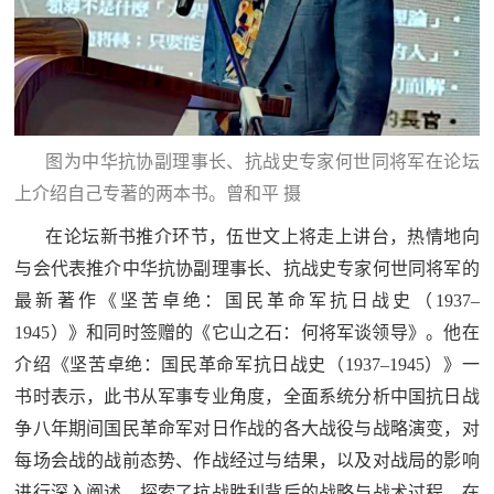
图为中华抗协副理事长、抗战史专家何世同将军在论坛
上介绍自己专著的两本书。曾和平 摄
在论坛新书推介环节，伍世文上将走上讲台，热情地向
与会代表推介中华抗协副理事长、抗战史专家何世同将军的
最新著作《坚苦卓绝：国民革命军抗日战史（1937–
1945）》和同时签赠的《它山之石：何将军谈领导》。他在
介绍《坚苦卓绝：国民革命军抗日战史（1937–1945）》一
书时表示，此书从军事专业角度，全面系统分析中国抗日战
争八年期间国民革命军对日作战的各大战役与战略演变，对
每场会战的战前态势、作战经过与结果，以及对战局的影响
进行深入阐述，探索了抗战胜利背后的战略与战术过程。在