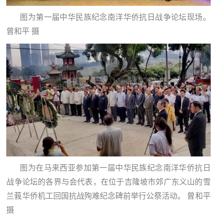
民
知
图为第一届中华民族纪念南洋华侨抗日战争论坛现场。
识
曾和平 摄
国
防
全
子
民
弟
国
防
兵
子
国
弟
防
兵
图为在马来西亚参加第一届中华民族纪念南洋华侨抗日
动
战争论坛的各界与会代表，在位于吉隆坡市郊广东义山的雪
兰莪华侨机工回国抗战殉难纪念碑前举行公祭活动。 曾和平
员
国
摄
人