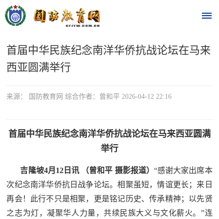
首届中华民族纪念南洋华侨抗战论坛在马来
首
西亚圆满举行
页
时
来源： 国防教育网 综合作者：曾和平 2026-04-12 22:16
政
首届中华民族纪念南洋华侨抗战论坛在马来西亚圆满
要
举行
闻
吉隆坡4月12日讯 （曾和平 摄影报道）
“感谢大家出席本
时
热
次纪念南洋华侨抗日战争论坛。相聚虽短，情谊更长；来日
政
点
再会！此行不只是相聚，更是铭记历史、传承精神；以先贤
要
之志为灯，凝聚华人力量，共续民族大义与文化薪火。”连
闻