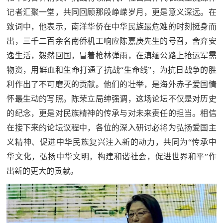
记者汇聚一堂，共同回顾那段峥嵘岁月，更是意义深远。在
致词中，他表示，南洋华侨在中华民族最危难的时刻挺身而
出，三千二百余名南侨机工响应陈嘉庚先生的号召，舍弃安
逸生活，毅然回国，冒着枪林弹雨，在滇缅公路上抢运军需
物资，用鲜血和生命打通了抗战“生命线”，为抗日战争的胜
利作出了不可磨灭的贡献。他们的壮举，是海外赤子爱国情
怀最生动的写照。陈荣立局绅强调，这场论坛不仅是对历史
的纪念，更是对民族精神的传承与对未来责任的担当。相信
在接下来的论坛议程中，各位的深入研讨必将为弘扬爱国主
义精神、促进中华民族复兴注入新的动力，共同为“传承中
华文化，弘扬中华文明，构建和谐社会，促进世界和平”作
出新的更大的贡献。