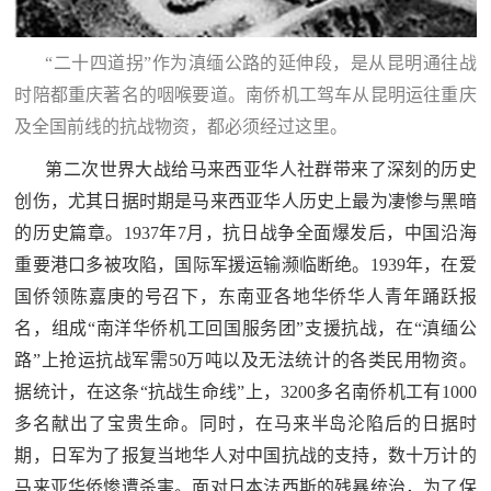
红
关
色
“二十四道拐”作为滇缅公路的延伸段，是从昆明通往战
于
文
时陪都重庆著名的咽喉要道。南侨机工驾车从昆明运往重庆
旅
及全国前线的抗战物资，都必须经过这里。
我
第二次世界大战给马来西亚华人社群带来了深刻的历史
们
创伤，尤其日据时期是马来西亚华人历史上最为凄惨与黑暗
的历史篇章。1937年7月，抗日战争全面爆发后，中国沿海
重要港口多被攻陷，国际军援运输濒临断绝。1939年，在爱
国侨领陈嘉庚的号召下，东南亚各地华侨华人青年踊跃报
名，组成“南洋华侨机工回国服务团”支援抗战，在“滇缅公
路”上抢运抗战军需50万吨以及无法统计的各类民用物资。
据统计，在这条“抗战生命线”上，3200多名南侨机工有1000
多名献出了宝贵生命。同时，在马来半岛沦陷后的日据时
期，日军为了报复当地华人对中国抗战的支持，数十万计的
马来亚华侨惨遭杀害。面对日本法西斯的残暴统治，为了保