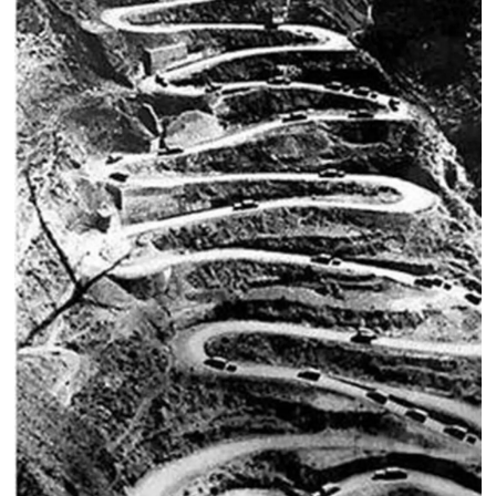
人
采
服
务
退
文
役
化
军
人
国
服
防
务
文
红
化
色
国
防
文
旅