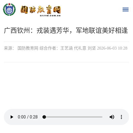
广西钦州：戎装遇芳华，军地联谊美好相逢
首
页
来源： 国防教育网 综合作者：王艺涵 代礼意 刘坚 2026-06-03 10:28
时
政
要
闻
时
热
政
点
要
闻