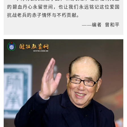
民
的碧血丹心永留世间，也让我们永远铭记这位爱国
知
抗战老兵的赤子情怀与不朽贡献。
识
国
——编者 曾和平
防
全
子
民
弟
国
防
兵
子
国
弟
防
兵
动
员
国
人