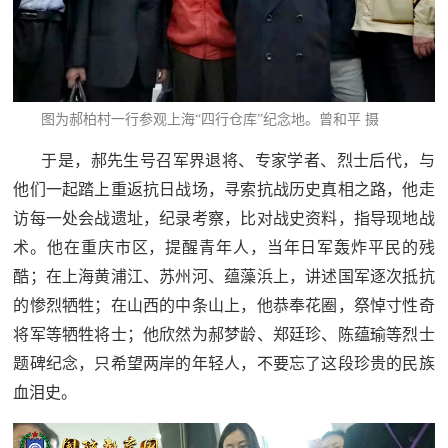
图为郝柏村一行参观上海“四行仓库”纪念地。
曾和平 摄
于是，郝先生号召军界退将、专家学者、烈士后代，与
他们一起踏上重返抗日战场，寻索抗战历史真相之路，他走
访每一处会战遗址，纪录考察，比对战史资料，指导现地战
术。他在重庆市区，提醒青年人，当年日军轰炸平民的残
酷；在上海黄浦江、苏州河、蕴藻浜上，讲述国军逐次抵抗
的惨烈牺牲；在山西的中条山上，他恭奉花圈，祭悼寸性奇
将军等牺牲将士；他欣然为郝梦龄、郑廷珍、陈蕴瑜等烈士
题碑纪念，只希望两岸的年轻人，不要忘了这段珍贵的民族
血泪史。