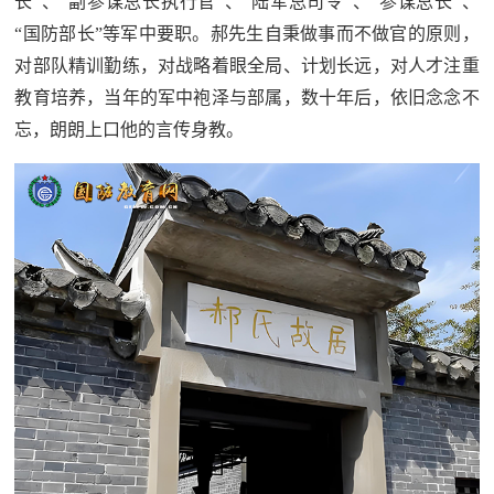
长”、“副参谋总长执行官”、“陆军总司令”、“参谋总长”、
人
采
“国防部长”等军中要职。郝先生自秉做事而不做官的原则，
服
对部队精训勤练，对战略着眼全局、计划长远，对人才注重
教育培养，当年的军中袍泽与部属，数十年后，依旧念念不
务
忘，朗朗上口他的言传身教。
退
文
役
化
军
人
国
服
防
务
文
红
化
色
国
防
文
旅