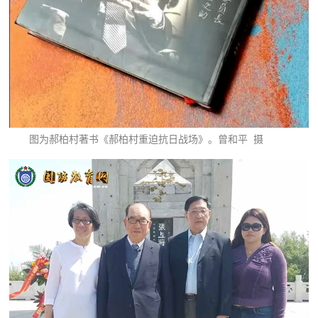
图为郝柏村著书《郝柏村重迫抗日战场》。曾和平 摄