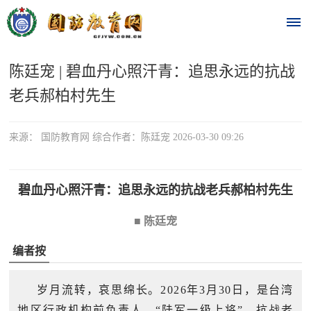
陈廷宠 | 碧血丹心照汗青：追思永远的抗战
首
老兵郝柏村先生
页
时
来源： 国防教育网 综合作者：陈廷宠 2026-03-30 09:26
政
碧血丹心照汗青：追思永远的抗战老兵郝柏村先生
要
■ 陈廷宠
闻
时
热
编者按
政
点
要
岁月流转，哀思绵长。2026年3月30日，是台湾
闻
地区行政机构前负责人、“陆军一级上将”、抗战老