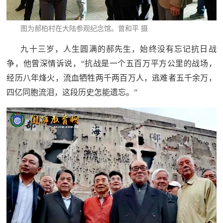
图为郝柏村在大陆参观纪念馆。曾和平 摄
九十三岁，人生圆满的郝先生，始终没有忘记抗日战
争，他曾深情诉说，“抗战是一个五百万平方公里的战场，
经历八年烽火，流血牺牲两千两百万人，逃难者五千余万，
四亿同胞流泪，这段历史怎能遗忘。”