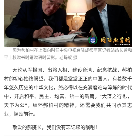
图为郝柏村在上海向时任中央电视台驻成都军区记者站站长曾和
平上校赠书时写赠语时留影。老蚂蚁 摄
无论从军报国、出将入相、建设台湾、纪念抗战，郝柏
村的初心始终盼望，我们都是堂堂正正的中国人，有着数千
年悠久历史的中华文化，终必得以在充满磨难与淬炼的时代
中，开启和平、民主、均富、统一的新篇。”大道之行也，
天下为公“，缅怀郝柏村的精神，还需要我们共同承其志
业，惕励前行。
敬爱的郝院长，我们没有忘记您的嘱咐！