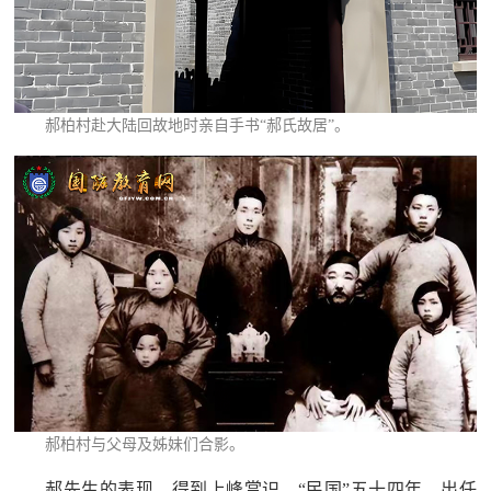
红
关
色
于
文
旅
郝柏村赴大陆回故地时亲自手书“郝氏故居”。
我
们
郝柏村与父母及姊妹们合影。
郝先生的表现，得到上峰赏识，“民国”五十四年，出任