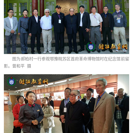
图为郝柏村一行参观鄂豫皖苏区首府革命博物馆时在纪念馆前留
影。曾和平 摄