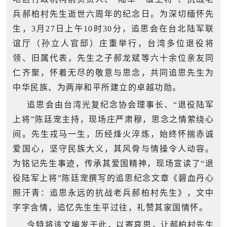
追
兵郝柏村先生逝世六周年的纪念日。为深切缅怀先
踪
生，3月27日上午10时30分，追思会在台北陆军联
热
国
谊厅（孙立人官邸）庄重举行，台湾多位退役将
点
领、旧属代表，先生之子郝龙斌等六十余位亲友同
防
追
仁齐聚，怀着无尽的敬意与思念，共同追思先生为
踪
中华民族、为两岸和平所建立的卓越功勋。
法
追思会由台湾光复纪念协会理事长、“退役陆军
规
上将”陈廷宠主持，现场庄严肃穆，思念之情萦绕心
国
国
间。先生戎马一生，历经烽火淬炼，始终怀揣赤诚
防
爱国心，坚守民族大义，其风骨与情操令人动容。
防
法
为铭记先生事迹，传承其爱国精神，现场宣读了“退
规
知
役陆军上将”陈廷宠撰写的追思纪念文章《碧血丹心
照汗青：追思永远的抗战老兵郝柏村先生》，文中
识
字字含情，追忆先生生平过往，礼赞其家国情怀。
国
全
今特将该文编发于此，以寄哀思，让郝柏村先生
防