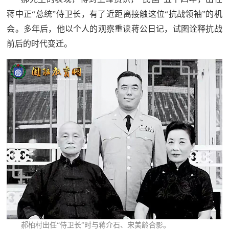
蒋中正“总统”侍卫长，有了近距离接触这位“抗战领袖”的机
会。多年后，他以个人的观察重读蒋公日记，试图诠释抗战
前后的时代变迁。
郝柏村出任“侍卫长”时与蒋介石、宋美龄合影。