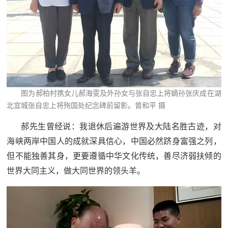
图为郝柏村携女儿郝海雯及外孙女与张自忠上将嫡孙张庆成在湖
北宜城张自忠上将殉国处纪念碑前留影。曾和平 摄
郝先生曾经说：我退休后遍游世界及大陆名胜古迹，对
海峡两岸中国人的成就深具信心，中国必然跻身富强之列，
但不能独善其身，更要遵循中华文化传统，善尽济弱扶倾的
世界大同主义，做大同世界的领头羊。