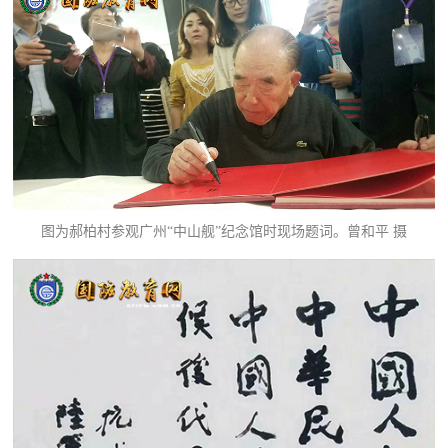
图为郝柏村参观广州“中山舰”纪念馆时现场题词。
曾和平 摄