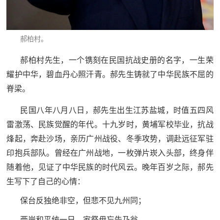
防
民
动
员
郝柏村。
防
郝柏村先生，一个镌刻在民国抗战史册的名字，一生荣
空
耀护中华，碧血丹心照汗青。郝先生铸就了中华民族不屈的
人
国
脊梁。
民
防
防
民国八年八月八日，郝先生出生江苏盐城，时值五四风
空
雷激荡、民族觉醒的年代。十九岁时，黄埔军校毕业，抗战
智
烽起，奔赴沙场，亲历广州战役、冬季攻势，调赴远征军驻
库
印抱兵部队。曾经在广州战地，一枚弹片崁入头部，终身伴
国
英
随着他，见证了中华民族的时代风云。晚年百岁之际，郝先
防
生写下了自己的心情：
雄
智
保台反独绝非空，但悲不见九州同；
库
模
两岸和平统一日，家祭毋忘告乃翁。