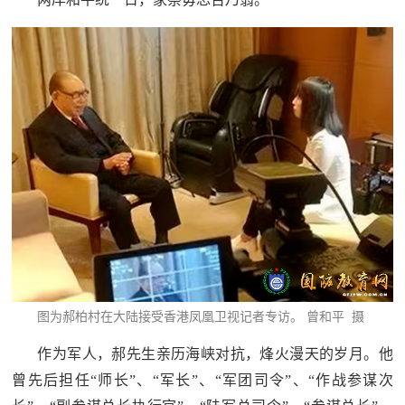
范
英
退
雄
役
模
范
军
人
风
采
退
退
役
图为郝柏村在大陆接受香港凤凰卫视记者专访。 曾和平 摄
役
军
作为军人，郝先生亲历海峡对抗，烽火漫天的岁月。他
人
军
曾先后担任“师长”、“军长”、“军团司令”、“作战参谋次
风