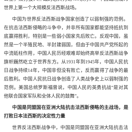
防
世界上第一个大规模反法西斯战场。
民
动
中国为世界反法西斯战争国家创造了以弱制强的范例。
员
防
在抗击法西斯侵略的斗争中，并非所有国家都能坚持抵抗到
底赢得胜利，特别是一些弱小国家先后败亡。反观中国，虽
空
然是一个半殖民地、半封建弱国，但由于中国共产党所起的
人
国
中流砥柱作用，中国人民历经艰难却始终高举反法西斯战争
民
旗帜巍然屹立于世界东方。从1931年到1945年，中国人民抗
防
防
日战争持续14年，中国非但没有败亡，反而赢得了战争的最
空
智
后胜利。中国人民抗日战争创造了人类战争史上以弱制强的
范例。美国总统罗斯福曾说，中国人民的英勇抗战“是对其
库
他联合国家军队和全体人民的鼓舞”。
国
英
防
中国是同盟国在亚洲大陆抗击法西斯侵略的主战场，是
雄
智
打败日本法西斯的决定性力量
库
模
世界反法西斯战争中，中国是同盟国在亚洲大陆抗击法