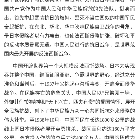
民
知
国共产党作为中国人民和中华民族解放的先锋队，挺身而
识
出，首先举起武装抗日的旗帜。誓死不当亡国奴的中国军民
国
奋起抵抗，在东北、华北、华中吹响民族自卫战争的号角，
防
予日本侵略者以有力痛击，也使法西斯侵略扩张、破坏和平
全
的反动本质暴露无遗。中国人民进行的抗日战争，是世界范
子
民
围内最先开展的反法西斯战争。
弟
国
中国开辟世界第一个大规模反法西斯战场。日本为实现
防
兵
吞并整个中国，继而征服亚洲、争霸世界的野心，经过充分
子
准备和谋划后，于1937年又挑起卢沟桥事变，开启全面侵华
国
弟
战争。在民族存亡的危急关头，中国人民以“兄弟阋于墙，
防
兵
外御其侮”的精神和“天下兴亡，匹夫有责”的爱国情怀，展开
全民族抗战，创下了中华民族万众一心共同抵抗外来侵略的
动
伟大壮举。至1938年10月，中国军民在长达1800多公里的战
员
线上同日本侵略者展开英勇拼杀，战区面积约达160万平方
国
人
公里，双方投入作战的总兵力达400余万人。中国战场成为