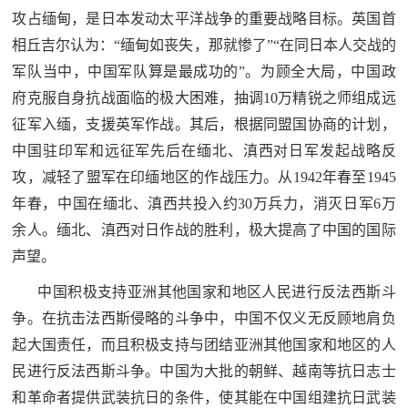
人
采
攻占缅甸，是日本发动太平洋战争的重要战略目标。英国首
相丘吉尔认为：“缅甸如丧失，那就惨了”“在同日本人交战的
服
军队当中，中国军队算是最成功的”。为顾全大局，中国政
务
府克服自身抗战面临的极大困难，抽调10万精锐之师组成远
退
征军入缅，支援英军作战。其后，根据同盟国协商的计划，
文
役
中国驻印军和远征军先后在缅北、滇西对日军发起战略反
化
军
攻，减轻了盟军在印缅地区的作战压力。从1942年春至1945
人
年春，中国在缅北、滇西共投入约30万兵力，消灭日军6万
国
服
余人。缅北、滇西对日作战的胜利，极大提高了中国的国际
防
务
声望。
文
红
中国积极支持亚洲其他国家和地区人民进行反法西斯斗
化
争。在抗击法西斯侵略的斗争中，中国不仅义无反顾地肩负
色
国
起大国责任，而且积极支持与团结亚洲其他国家和地区的人
防
文
民进行反法西斯斗争。中国为大批的朝鲜、越南等抗日志士
和革命者提供武装抗日的条件，使其能在中国组建抗日武装
旅