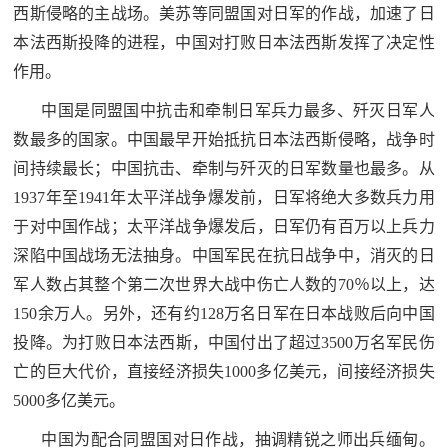
西斯侵略的主战场。美苏等同盟国对日军的作战，加速了日
范
本法西斯投降的进程，中国对打败日本法西斯发挥了决定性
英
退
作用。
雄
役
中国是同盟国中抗击和牵制日军兵力最多、歼灭日军人
模
数最多的国家。中国最早开始抵抗日本法西斯侵略，战争时
范
军
间持续最长；中国抗击、牵制与歼灭的日军数量也最多。从
1937年至1941年太平洋战争爆发前，日军将绝大多数兵力用
人
于对中国作战；太平洋战争爆发后，日军仍有百万以上兵力
风
深陷中国战场无法抽身。中国军民在抗日战争中，消灭的日
军人数占其整个第二次世界大战中伤亡人数的70％以上，达
采
150余万人。另外，还有约128万名日军在日本战败后向中国
退
退
投降。为打败日本法西斯，中国付出了超过3500万名军民伤
役
役
亡的巨大代价，直接经济损失1000多亿美元，间接经济损失
军
5000多亿美元。
人
军
风
中国为配合同盟国对日作战，抽调精锐之师出兵缅甸。