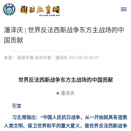
潘泽庆 | 世界反法西斯战争东方主战场的中
首
国贡献
页
时
来源： 解放军报 综合作者：潘泽庆 2025-06-05 09:10
政
世界反法西斯战争东方主战场的中国贡献
要
■ 潘泽庆
闻
时
热
引言
政
习主席指出：“中国人民抗日战争，从一开始就具有拯救
点
要
人类文明、保卫世界和平的重大意义，是世界反法西斯战争
闻