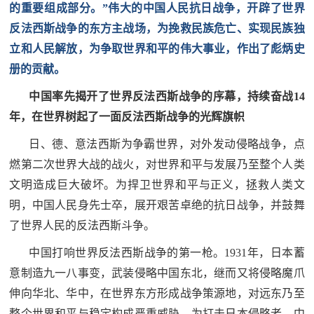
追
的重要组成部分。”伟大的中国人民抗日战争，开辟了世界
反法西斯战争的东方主战场，为挽救民族危亡、实现民族独
踪
立和人民解放，为争取世界和平的伟大事业，作出了彪炳史
热
国
册的贡献。
点
防
追
中国率先揭开了世界反法西斯战争的序幕，持续奋战14
踪
年，在世界树起了一面反法西斯战争的光辉旗帜
法
日、德、意法西斯为争霸世界，对外发动侵略战争，点
规
燃第二次世界大战的战火，对世界和平与发展乃至整个人类
国
国
文明造成巨大破坏。为捍卫世界和平与正义，拯救人类文
防
明，中国人民身先士卒，展开艰苦卓绝的抗日战争，并鼓舞
防
法
了世界人民的反法西斯斗争。
规
知
中国打响世界反法西斯战争的第一枪。1931年，日本蓄
意制造九一八事变，武装侵略中国东北，继而又将侵略魔爪
识
国
伸向华北、华中，在世界东方形成战争策源地，对远东乃至
全
防
整个世界和平与稳定构成严重威胁。为打击日本侵略者，中