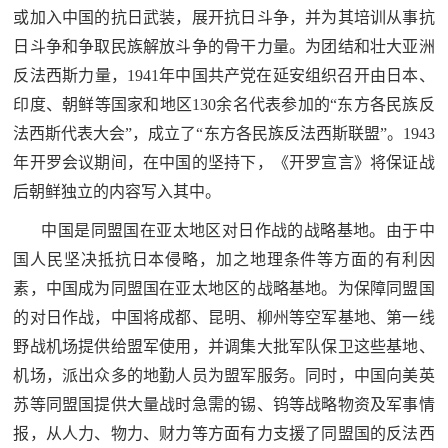
或加入中国的抗日武装，展开抗日斗争，并为其培训从事抗
红
关
日斗争和争取民族解放斗争的骨干力量。为团结和壮大亚洲
色
反法西斯力量，1941年中国共产党在延安组织召开由日本、
于
文
印度、朝鲜等国家和地区130余名代表参加的“东方各民族反
旅
我
法西斯代表大会”，成立了“东方各民族反法西斯联盟”。1943
年开罗会议期间，在中国的坚持下，《开罗宣言》将保证战
们
后朝鲜独立的内容写入其中。
中国是同盟国在亚太地区对日作战的战略基地。由于中
国人民坚决抵抗日本侵略，加之地理条件等方面的有利因
素，中国成为同盟国在亚太地区的战略基地。为保障同盟国
的对日作战，中国将成都、昆明、柳州等空军基地、第一线
野战机场提供给盟军使用，并调集大批军队保卫这些基地、
机场，派出众多的地勤人员为盟军服务。同时，中国向美英
苏等同盟国提供大量战时急需的锡、钨等战略物资及军事情
报，从人力、物力、财力等方面有力支援了同盟国的反法西