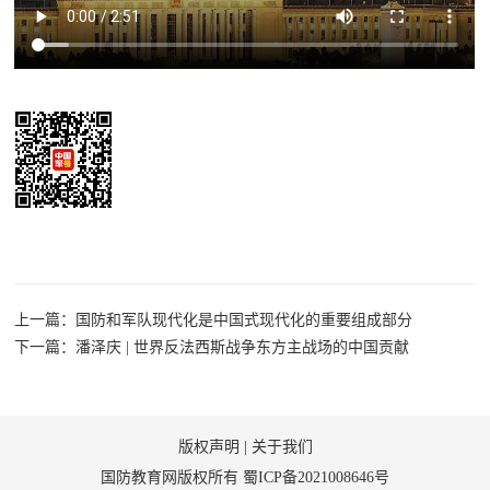
民
知
识
国
防
全
子
民
弟
国
防
兵
子
国
弟
上一篇：国防和军队现代化是中国式现代化的重要组成部分
防
下一篇：潘泽庆 | 世界反法西斯战争东方主战场的中国贡献
兵
动
版权声明
|
关于我们
员
国
国防教育网版权所有
蜀ICP备2021008646号
人