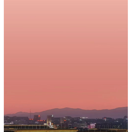
追
踪
热
国
点
防
追
踪
法
规
国
国
防
防
法
规
知
识
国
全
防