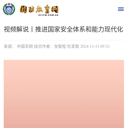
视频解说丨推进国家安全体系和能力现代化
首
页
来源： 中国军网 综合作者：张智程 杜圣智 2024-11-15 09:53
时
政
要
闻
时
热
政
点
要
闻